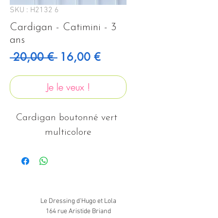
SKU : H2132 6
Cardigan - Catimini - 3
ans
Prix original
Prix promotionnel
 20,00 € 
16,00 €
Je le veux !
Cardigan boutonné vert 
multicolore
Le Dressing d'Hugo et Lola
164 rue Aristide Briand