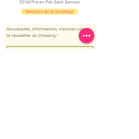
53140 Pré-en-Pail-Saint-Samson
Horaires de la boutique
Nouveautés, informations, inscrivez-vous à
la newsletter du Dressing !
Je m'inscris maintenant
Contact :
Tél :
06 50 95 73 37
(merci de laisser un message sur le
répondeur)