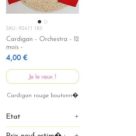
SKU : R2411 183
Cardigan - Orchestra - 12
mois -
Prix
4,00 €
Je le veux !
Cardigan rouge boutonn�
Etat
Tr�s bon �tat
Prix neuf estim� :