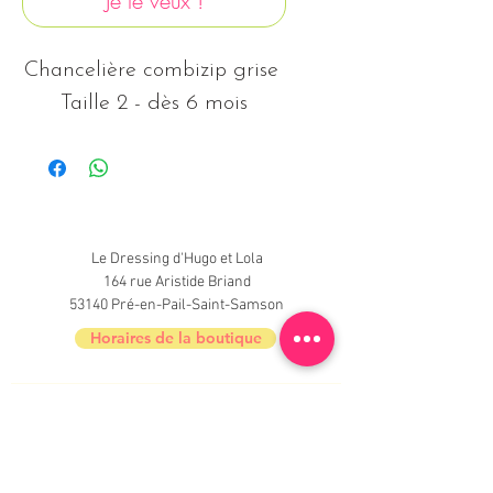
Je le veux !
Chancelière combizip grise 
Taille 2 - dès 6 mois
Le Dressing d'Hugo et Lola
164 rue Aristide Briand
53140 Pré-en-Pail-Saint-Samson
Horaires de la boutique
Nouveautés, informations, inscrivez-vous à
la newsletter du Dressing !