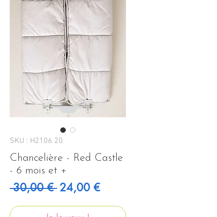
SKU : H2106 20
Chancelière - Red Castle
- 6 mois et +
Prix original
Prix promotionnel
 30,00 € 
24,00 €