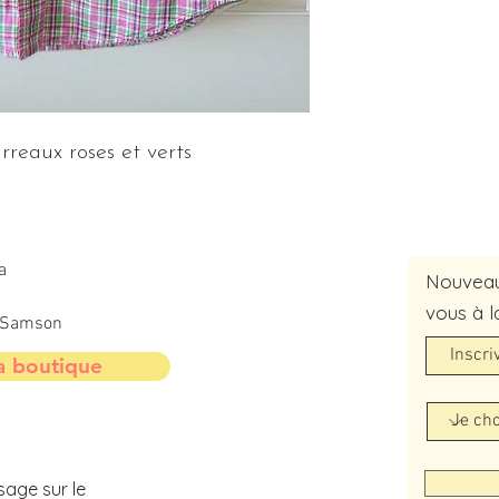
reaux roses et verts
a
Nouveaut
vous à l
t-Samson
a boutique
sage sur le