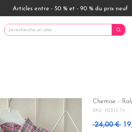
Articles entre - 50 % et - 90 % du prix neuf
Chemise - Ral
SKU : H2012 74
Prix
 24,00 € 
19