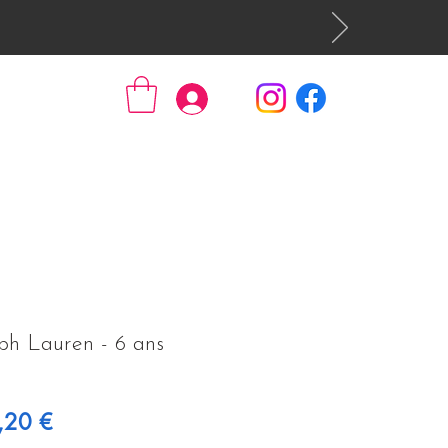
Se connecter
ph Lauren - 6 ans
 original
Prix promotionnel
,20 €