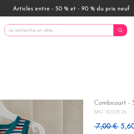
Articles entre - 50 % et - 90 % du prix neuf
Combicourt - 
SKU : E2235 26
Prix 
 7,00 € 
5,6