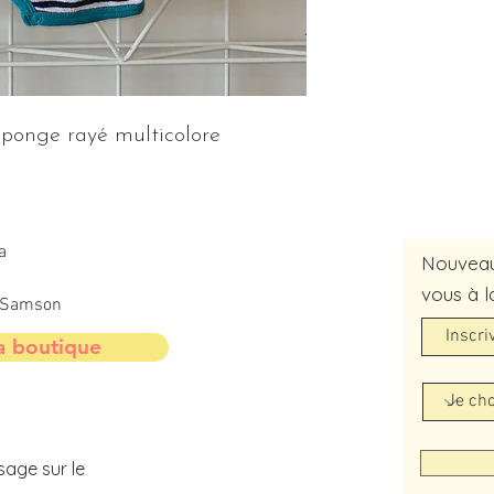
ponge rayé multicolore
a
Nouveaut
vous à l
t-Samson
a boutique
sage sur le