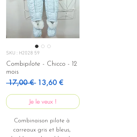
SKU : H2028 59
Combipilote - Chicco - 12
mois
Prix original
Prix promotionnel
 17,00 € 
13,60 €
Je le veux !
Combinaison pilote à 
carreaux gris et bleus, 