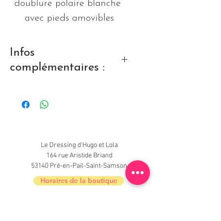
doublure polaire blanche 
avec pieds amovibles
Infos
complémentaires :
Très bon état
Le Dressing d'Hugo et Lola
164 rue Aristide Briand
53140 Pré-en-Pail-Saint-Samson
Horaires de la boutique
Nouveautés, informations, inscrivez-vous à
la newsletter du Dressing !