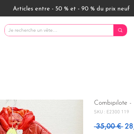
Articles entre - 50 % et - 90 % du prix neuf
Combipilote - 
SKU : E2300 119
Prix
 35,00 € 
28