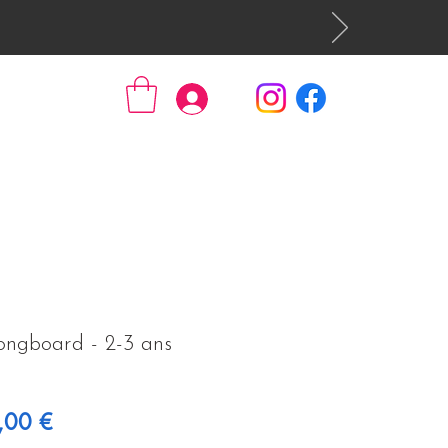
Se connecter
ngboard - 2-3 ans
 original
Prix promotionnel
,00 €