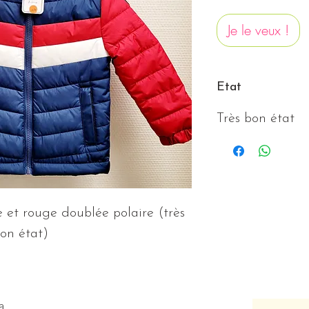
Je le veux !
Etat
Très bon état
et rouge doublée polaire (très 
on état)
a