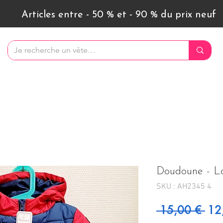
Articles entre - 50 % et - 90 % du prix neuf
Doudoune - Lo
SKU : AH2345 4
Prix
 15,00 € 
12