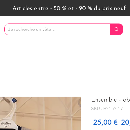
Articles entre - 50 % et - 90 % du prix neuf
Ensemble - ab
SKU : H2157 17
Prix
 25,00 € 
20