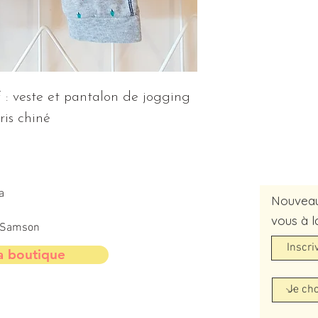
 veste et pantalon de jogging 
ris chiné
a
Nouveaut
vous à l
t-Samson
a boutique