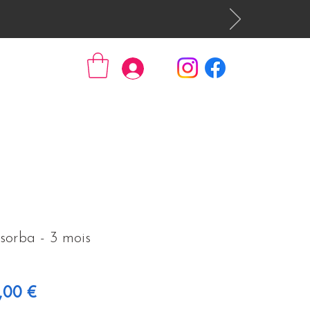
Se connecter
sorba - 3 mois
 original
Prix promotionnel
,00 €