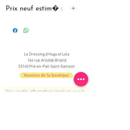
Tr�s bon �tat
Prix neuf estim� :
16,00 �
Le Dressing d'Hugo et Lola
164 rue Aristide Briand
53140 Pré-en-Pail-Saint-Samson
Horaires de la boutique
Nouveautés, informations, inscrivez-vous à
la newsletter du Dressing !