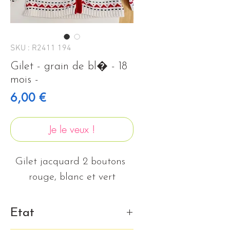
SKU : R2411 194
Gilet - grain de bl� - 18
mois -
Prix
6,00 €
Je le veux !
Gilet jacquard 2 boutons 
rouge, blanc et vert
Etat