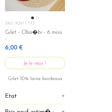
SKU : R2411 172
Gilet - Oba�bi - 6 mois
-
Prix
6,00 €
Je le veux !
Gilet 10% laine bordeaux
Etat
Tr�s bon �tat
Prix neuf estim� :