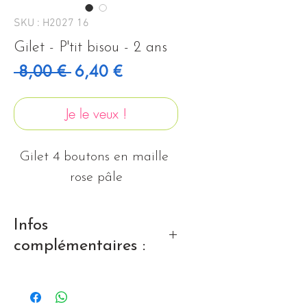
SKU : H2027 16
Gilet - P'tit bisou - 2 ans
Prix original
Prix promotionnel
 8,00 € 
6,40 €
Je le veux !
Gilet 4 boutons en maille 
rose pâle
Infos
complémentaires :
Très bon état