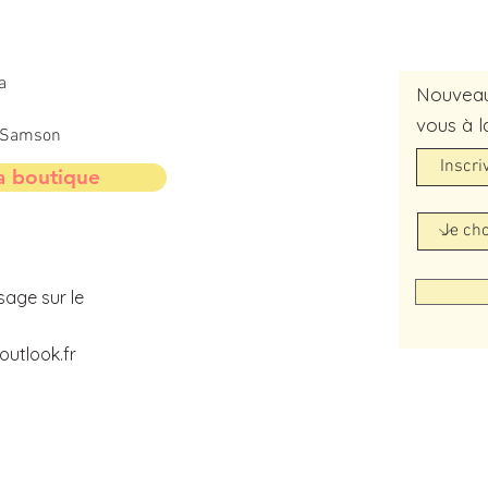
a
Nouveaut
vous à l
t-Samson
a boutique
sage sur le
utlook.fr