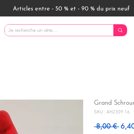
Articles entre - 50 % et - 90 % du prix neuf
Grand Schroum
SKU : AH2309 16
Prix 
 8,00 € 
6,4