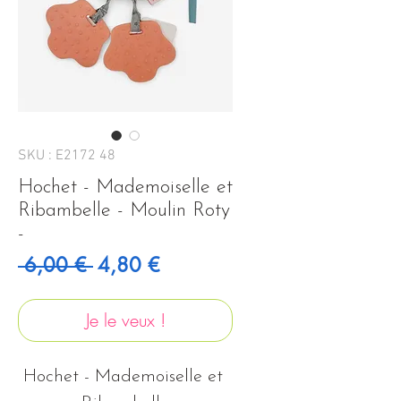
SKU : E2172 48
Hochet - Mademoiselle et
Ribambelle - Moulin Roty
-
Prix original
Prix promotionnel
 6,00 € 
4,80 €
Je le veux !
Hochet - Mademoiselle et 