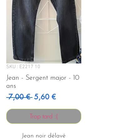
SKU : E2217 10
Jean - Sergent major - 10
ans
Prix original
Prix promotionnel
 7,00 € 
5,60 €
Trop tard :(
Jean noir délavé