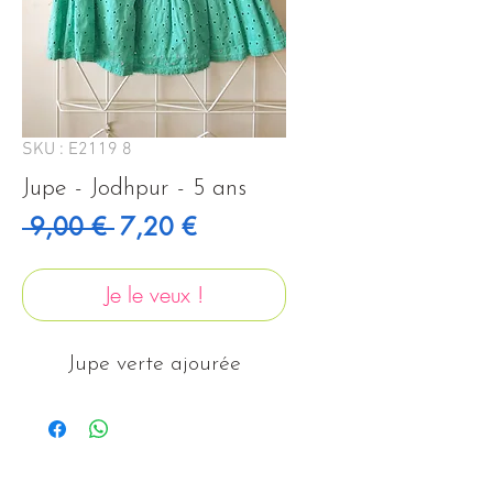
SKU : E2119 8
Jupe - Jodhpur - 5 ans
Prix original
Prix promotionnel
 9,00 € 
7,20 €
Je le veux !
Jupe verte ajourée