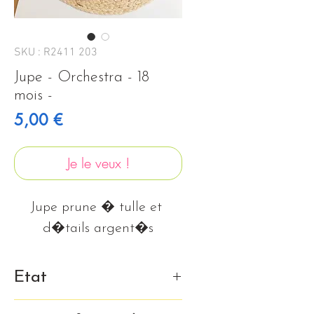
SKU : R2411 203
Jupe - Orchestra - 18
mois -
Prix
5,00 €
Je le veux !
Jupe prune � tulle et 
d�tails argent�s
Etat
Tr�s bon �tat