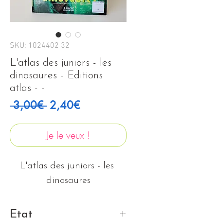
SKU: 1024402 32
L'atlas des juniors - les
dinosaures - Editions
atlas - -
Regular Price
Sale Price
 3,00€ 
2,40€
Je le veux !
L'atlas des juniors - les 
dinosaures
Etat