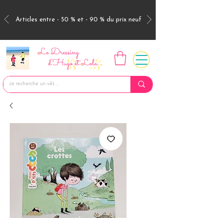
Articles entre - 50 % et - 90 % du prix neuf