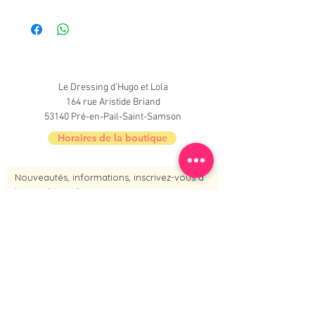
Très bon état
Le Dressing d'Hugo et Lola
164 rue Aristide Briand
53140 Pré-en-Pail-Saint-Samson
Horaires de la boutique
Nouveautés, informations, inscrivez-vous à
la newsletter du Dressing !
Je m'inscris maintenant