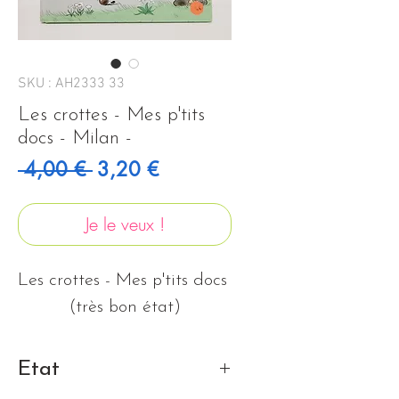
SKU : AH2333 33
Les crottes - Mes p'tits
docs - Milan -
Prix original
Prix promotionnel
 4,00 € 
3,20 €
Je le veux !
Les crottes - Mes p'tits docs 
(très bon état)
Etat