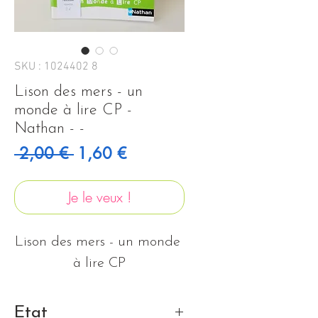
SKU : 1024402 8
Lison des mers - un
monde à lire CP -
Nathan - -
Prix original
Prix promotionnel
 2,00 € 
1,60 €
Je le veux !
Lison des mers - un monde 
à lire CP
Etat