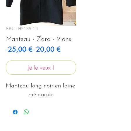
SKU : H2139 10
Manteau - Zara - 9 ans
Prix original
Prix promotionnel
 25,00 € 
20,00 €
Je le veux !
Manteau long noir en laine 
mélangée