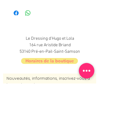
Très bon état
Le Dressing d'Hugo et Lola
164 rue Aristide Briand
53140 Pré-en-Pail-Saint-Samson
Horaires de la boutique
Nouveautés, informations, inscrivez-vous à
la newsletter du Dressing !
Je m'inscris maintenant