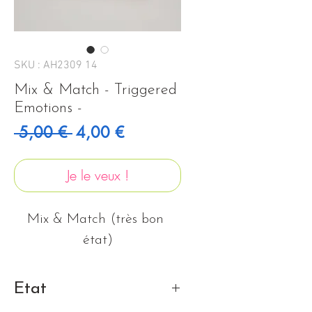
SKU : AH2309 14
Mix & Match - Triggered
Emotions -
Prix original
Prix promotionnel
 5,00 € 
4,00 €
Je le veux !
Mix & Match (très bon 
état)
Etat