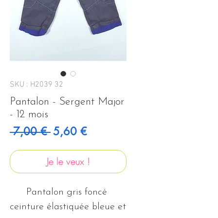
SKU : H2039 32
Pantalon - Sergent Major
- 12 mois
Prix original
Prix promotionnel
 7,00 € 
5,60 €
Je le veux !
Pantalon gris foncé 
ceinture élastiquée bleue et 