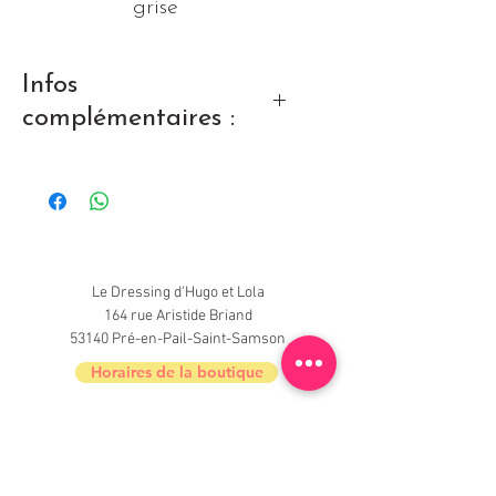
grise
Infos
complémentaires :
Très bon état
Le Dressing d'Hugo et Lola
164 rue Aristide Briand
53140 Pré-en-Pail-Saint-Samson
Horaires de la boutique
Nouveautés, informations, inscrivez-vous à
la newsletter du Dressing !