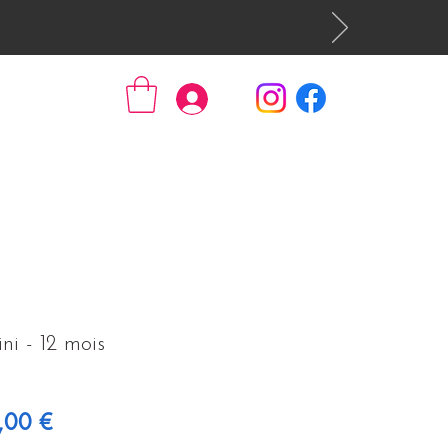
Se connecter
ni - 12 mois
 original
Prix promotionnel
,00 €