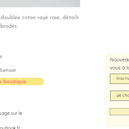
doublée coton rayé rose, détails 
brodés
a
Nouveaut
vous à l
t-Samson
a boutique
sage sur le
utlook.fr