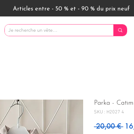
Articles entre - 50 % et - 90 % du prix neuf
Parka - Catimi
SKU : H2027 4
Prix
 20,00 € 
16