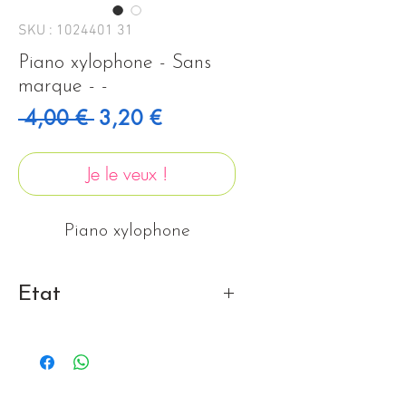
SKU : 1024401 31
Piano xylophone - Sans
marque - -
Prix original
Prix promotionnel
 4,00 € 
3,20 €
Je le veux !
Piano xylophone
Etat
Bon état