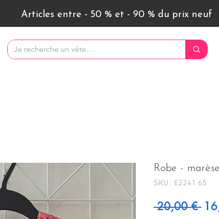
Articles entre - 50 % et - 90 % du prix neuf
Robe - marèse
SKU : E2241 65
Prix
 20,00 € 
16