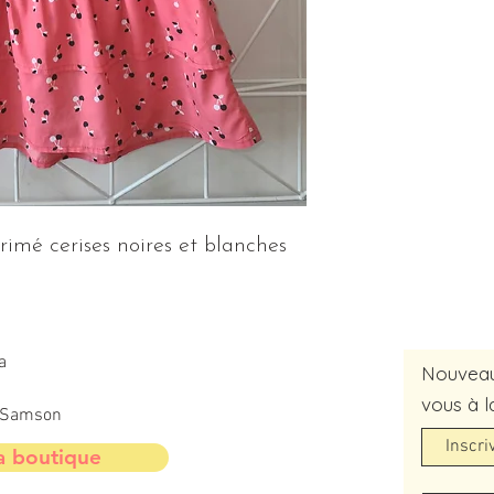
imé cerises noires et blanches
a
Nouveaut
vous à l
t-Samson
a boutique