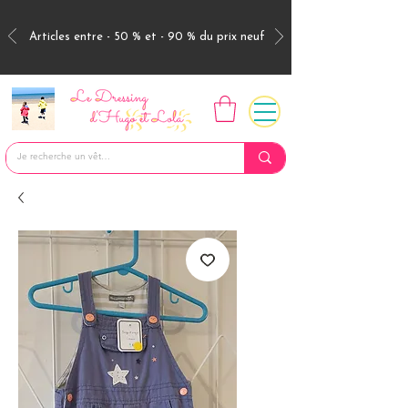
Articles entre - 50 % et - 90 % du prix neuf