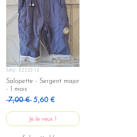
SKU : E2220 12
Salopette - Sergent major
- 1 mois
Prix original
Prix promotionnel
 7,00 € 
5,60 €
Je le veux !