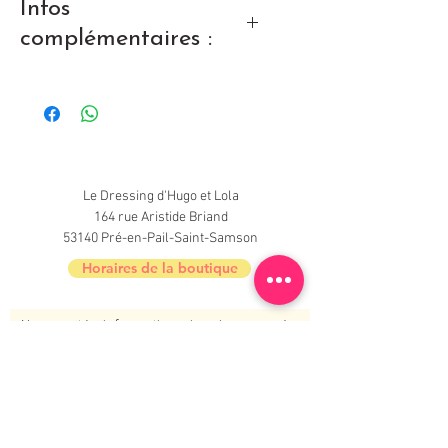
Infos
complémentaires :
Très bon état
Le Dressing d'Hugo et Lola
164 rue Aristide Briand
53140 Pré-en-Pail-Saint-Samson
Horaires de la boutique
Nouveautés, informations, inscrivez-vous à
la newsletter du Dressing !