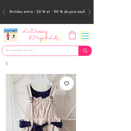
Articles entre - 50 % et - 90 % du prix neuf