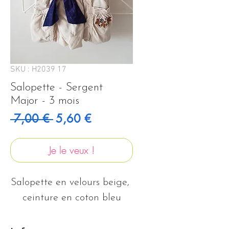
SKU : H2039 17
Salopette - Sergent
Major - 3 mois
Prix original
Prix promotionnel
 7,00 € 
5,60 €
Je le veux !
Salopette en velours beige, 
ceinture en coton bleu