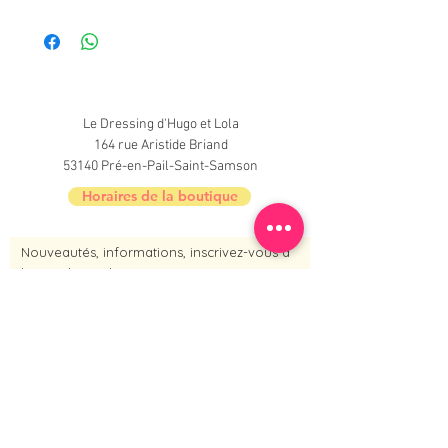
Très bon état
Le Dressing d'Hugo et Lola
164 rue Aristide Briand
53140 Pré-en-Pail-Saint-Samson
Horaires de la boutique
Nouveautés, informations, inscrivez-vous à
la newsletter du Dressing !
Je m'inscris maintenant