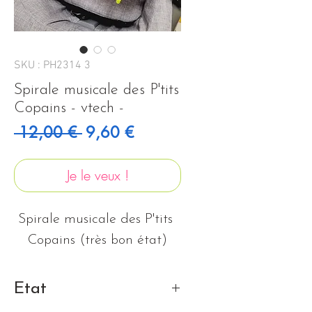
SKU : PH2314 3
Spirale musicale des P'tits
Copains - vtech -
Prix original
Prix promotionnel
 12,00 € 
9,60 €
Je le veux !
Spirale musicale des P'tits 
Copains (très bon état)
Etat