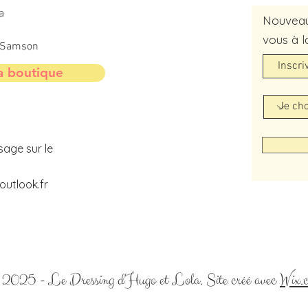
a
Nouveaut
vous à l
t-Samson
a boutique
sage sur le
utlook.fr
2025 - Le Dressing d'Hugo et Lola. Site créé avec
Wix.