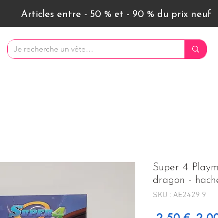
Articles entre - 50 % et - 90 % du prix neuf
Super 4 Playmo
dragon - hache
SKU : AE2429 9
Prix 
 2,50 € 
2,0