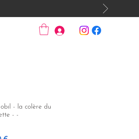
Se connecter
bil - la colère du
tte - -
original
Prix promotionnel
0 €