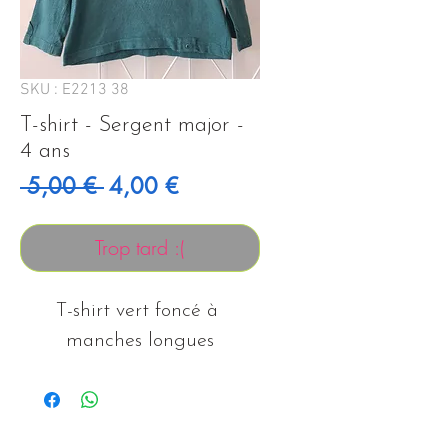
SKU : E2213 38
T-shirt - Sergent major -
4 ans
Prix original
Prix promotionnel
 5,00 € 
4,00 €
Trop tard :(
T-shirt vert foncé à 
manches longues