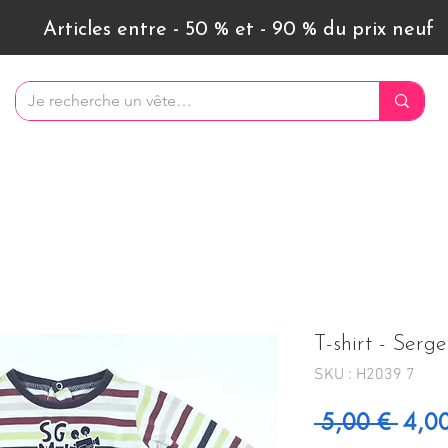
Articles entre - 50 % et - 90 % du prix neuf
T-shirt - Serg
SKU : H2039 7
Prix 
 5,00 € 
4,0