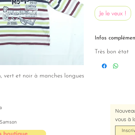
Je le veux !
Infos complément
Très bon état
n, vert et noir à manches longues
a
Nouveaut
vous à l
t-Samson
a boutique