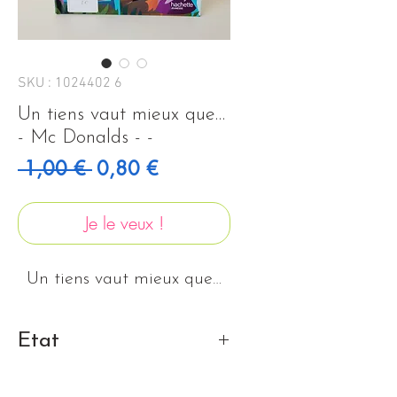
SKU : 1024402 6
Un tiens vaut mieux que…
- Mc Donalds - -
Prix original
Prix promotionnel
 1,00 € 
0,80 €
Je le veux !
Un tiens vaut mieux que…
Etat
Très bon état