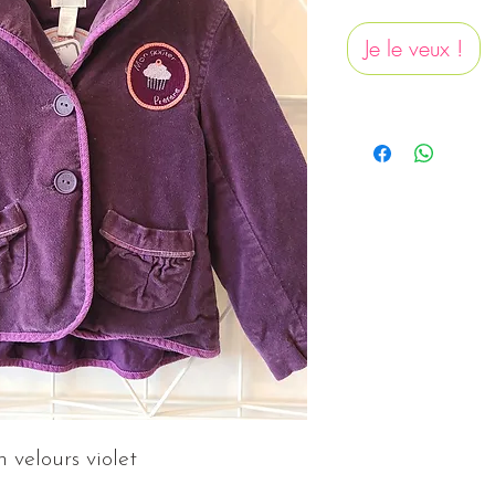
Je le veux !
n velours violet