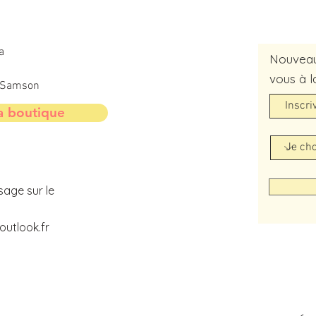
a
Nouveaut
vous à l
t-Samson
a boutique
sage sur le
utlook.fr