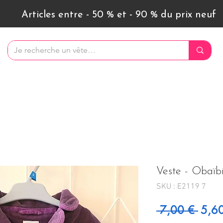
Articles entre - 50 % et - 90 % du prix neuf
Veste - Obaïbi
SKU : E2119 7
Prix 
 7,00 € 
5,6