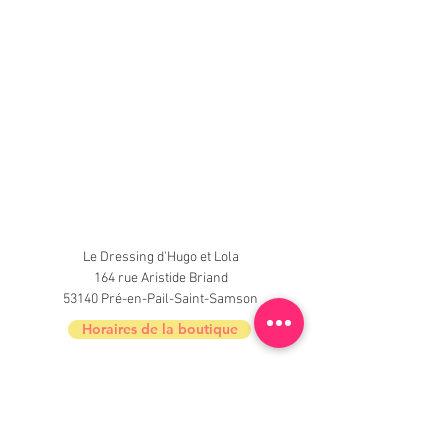
Le Dressing d'Hugo et Lola
164 rue Aristide Briand
53140 Pré-en-Pail-Saint-Samson
Horaires de la boutique
Nouveautés, informations, inscrivez-vous à
la newsletter du Dressing !