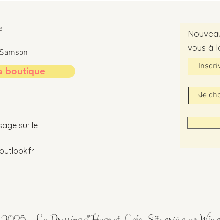
a
Nouveaut
vous à l
t-Samson
a boutique
sage sur le
utlook.fr
2025 - Le Dressing d'Hugo et Lola. Site créé avec
Wix.