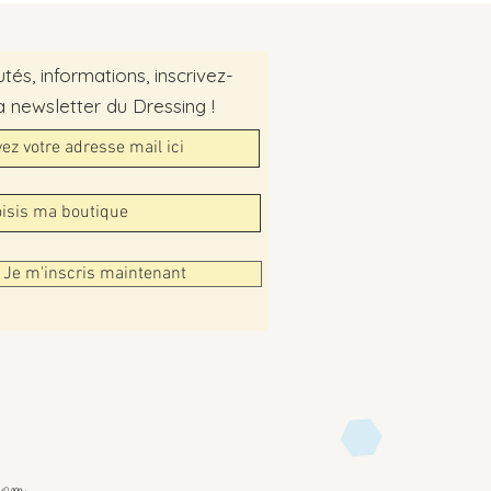
és, informations, inscrivez-
a newsletter du Dressing !
Je m'inscris maintenant
com