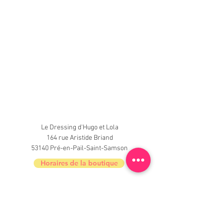
Le Dressing d'Hugo et Lola
164 rue Aristide Briand
53140 Pré-en-Pail-Saint-Samson
Horaires de la boutique
Nouveautés, informations, inscrivez-vous à
la newsletter du Dressing !