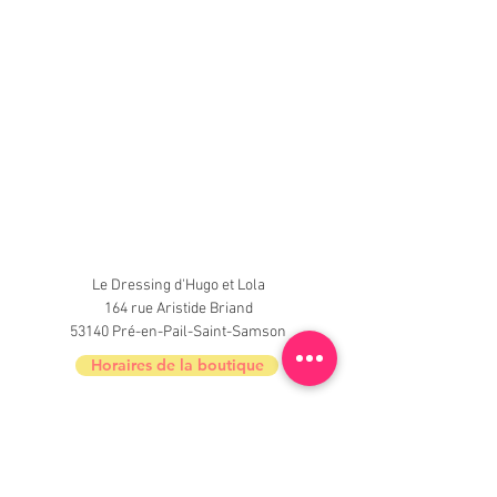
Le Dressing d'Hugo et Lola
164 rue Aristide Briand
53140 Pré-en-Pail-Saint-Samson
Horaires de la boutique
Nouveautés, informations, inscrivez-vous à
la newsletter du Dressing !