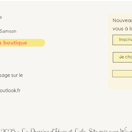
a
Nouveaut
vous à l
t-Samson
a boutique
sage sur le
utlook.fr
2025 - Le Dressing d'Hugo et Lola. Site créé avec
Wix.