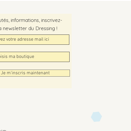
és, informations, inscrivez-
a newsletter du Dressing !
Je m'inscris maintenant
com