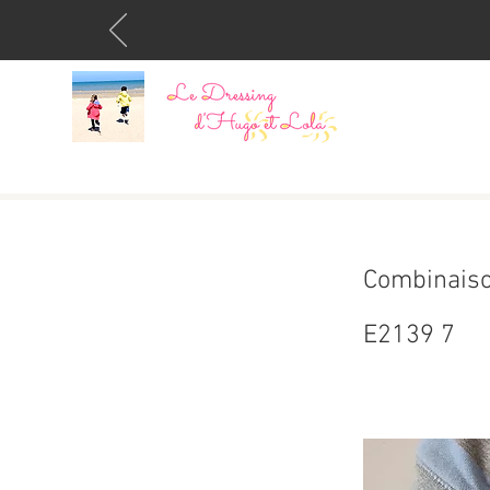
Combinaiso
E2139 7