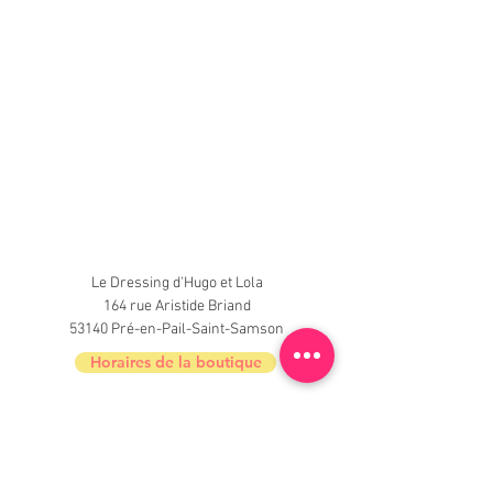
Le Dressing d'Hugo et Lola
164 rue Aristide Briand
53140 Pré-en-Pail-Saint-Samson
Horaires de la boutique
Nouveautés, informations, inscrivez-vous à
la newsletter du Dressing !