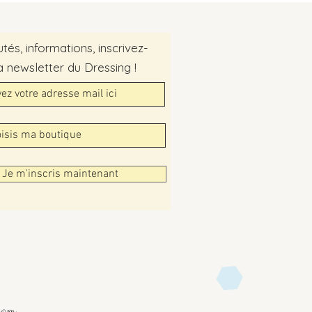
és, informations, inscrivez-
a newsletter du Dressing !
Je m'inscris maintenant
com