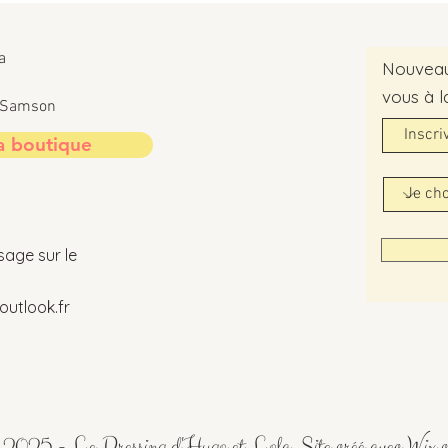
a
Nouveaut
vous à l
t-Samson
a boutique
sage sur le
utlook.fr
2025 - Le Dressing d'Hugo et Lola. Site créé avec
Wix.