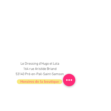
Le Dressing d'Hugo et Lola
164 rue Aristide Briand
53140 Pré-en-Pail-Saint-Samson
Horaires de la boutique
Nouveautés, informations, inscrivez-vous à
la newsletter du Dressing !