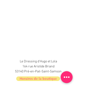
Le Dressing d'Hugo et Lola
164 rue Aristide Briand
53140 Pré-en-Pail-Saint-Samson
Horaires de la boutique
Nouveautés, informations, inscrivez-vous à
la newsletter du Dressing !