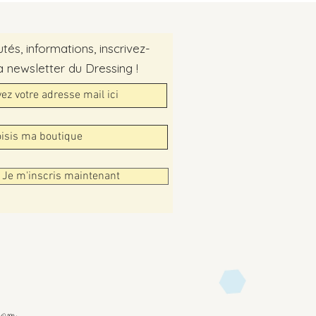
és, informations, inscrivez-
a newsletter du Dressing !
Je m'inscris maintenant
com