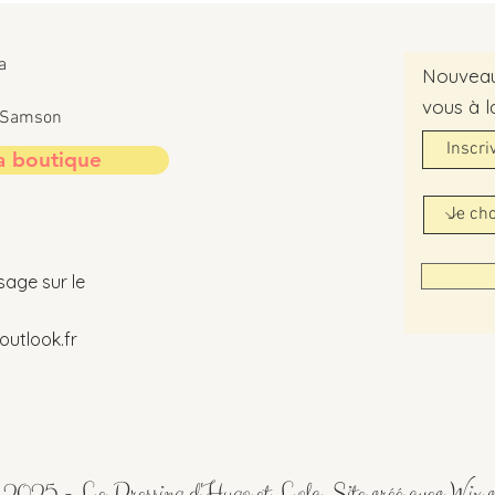
a
Nouveaut
vous à l
t-Samson
a boutique
sage sur le
utlook.fr
2025 - Le Dressing d'Hugo et Lola. Site créé avec
Wix.