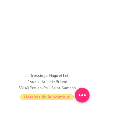
Le Dressing d'Hugo et Lola
164 rue Aristide Briand
53140 Pré-en-Pail-Saint-Samson
Horaires de la boutique
Nouveautés, informations, inscrivez-vous à
la newsletter du Dressing !