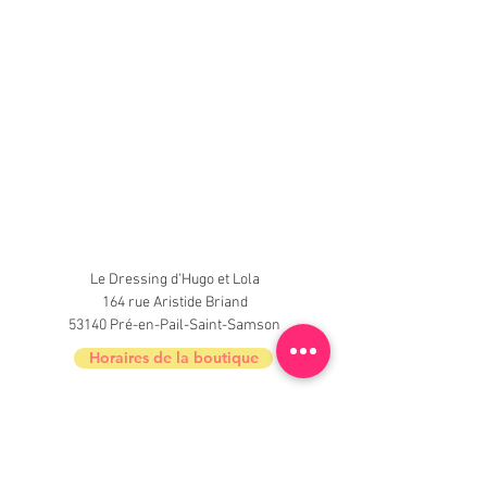
Le Dressing d'Hugo et Lola
164 rue Aristide Briand
53140 Pré-en-Pail-Saint-Samson
Horaires de la boutique
Nouveautés, informations, inscrivez-vous à
la newsletter du Dressing !