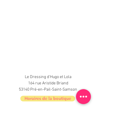
Le Dressing d'Hugo et Lola
164 rue Aristide Briand
53140 Pré-en-Pail-Saint-Samson
Horaires de la boutique
Nouveautés, informations, inscrivez-vous à
la newsletter du Dressing !