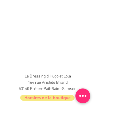
Le Dressing d'Hugo et Lola
164 rue Aristide Briand
53140 Pré-en-Pail-Saint-Samson
Horaires de la boutique
Nouveautés, informations, inscrivez-vous à
la newsletter du Dressing !