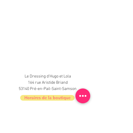
Le Dressing d'Hugo et Lola
164 rue Aristide Briand
53140 Pré-en-Pail-Saint-Samson
Horaires de la boutique
Nouveautés, informations, inscrivez-vous à
la newsletter du Dressing !