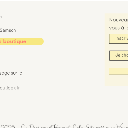
a
Nouveaut
vous à l
t-Samson
a boutique
sage sur le
utlook.fr
2025 - Le Dressing d'Hugo et Lola. Site créé avec
Wix.