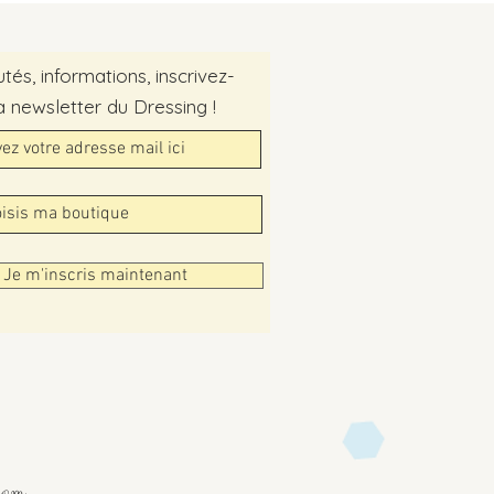
és, informations, inscrivez-
a newsletter du Dressing !
Je m'inscris maintenant
com